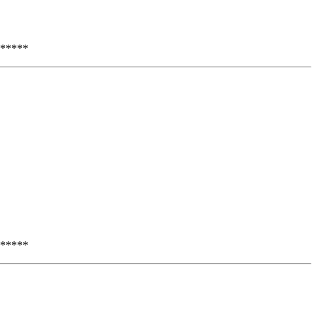
*****
*****