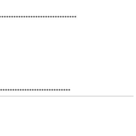
********************************
*****************************