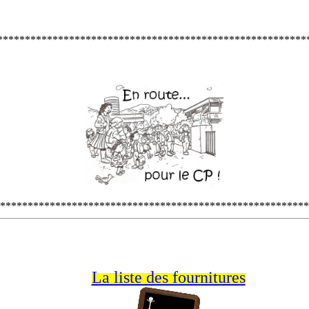
********************************************************
********************************************************
La liste des fournitures