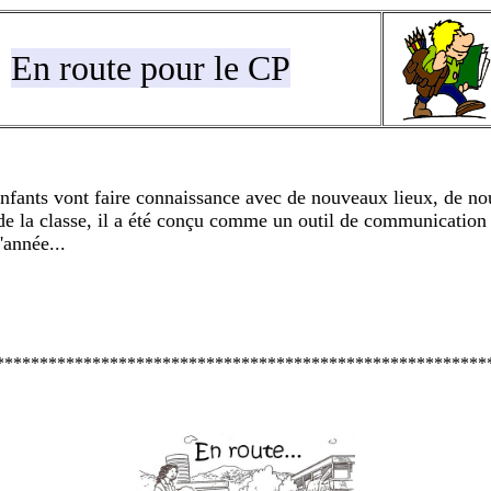
En route pour le CP
 enfants vont faire connaissance avec de nouveaux lieux, de n
e de la classe, il a été conçu comme un outil de communication
'année...
********************************************************