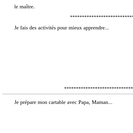
le maître.
**************************
Je fais des activités pour mieux apprendre...
*****************************
Je prépare mon cartable avec Papa, Maman...