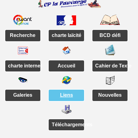
Recherche
charte laïcité
BCD défi
charte internet
Accueil
Cahier de Texte
Galeries
Liens
Nouvelles
Téléchargements