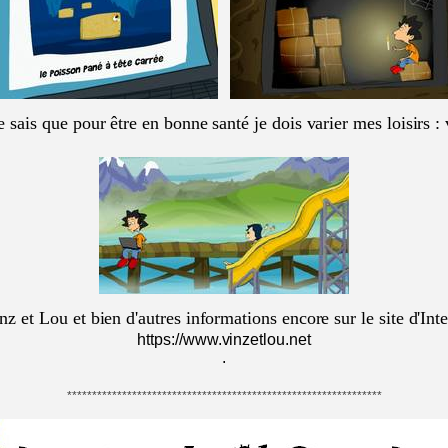
e sais que pour être en bonne santé je dois varier mes loisirs :
nz et Lou et bien d'autres informations encore sur le site d'Int
https://www.vinzetlou.net
.
***************************************************************