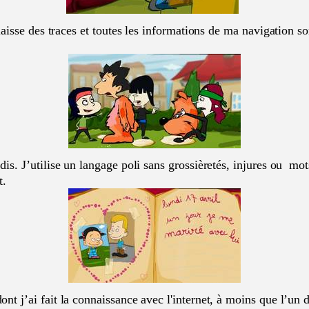
je laisse des traces et toutes les informations de ma navigation 
is. J’utili
se un lang
age poli sans grossièretés, injures ou mo
t.
ont j’ai fait la connaissance avec l'internet, à moins que l’un 