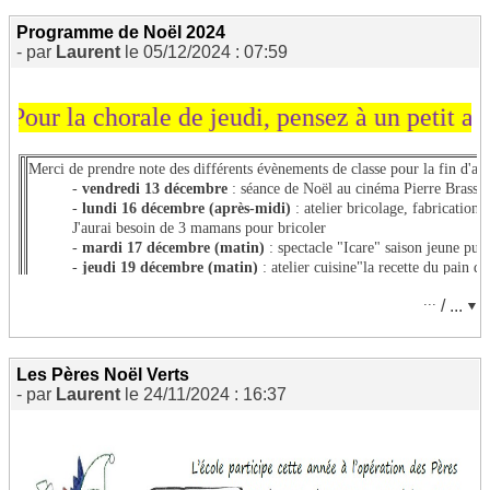
Programme de Noël 2024
- par
Laurent
le 05/12/2024 : 07:59
Je retouve la leçon consacrée au Défi Art.
r la chorale de jeudi, pensez à un petit accesso
Merci de prendre note des différents évènements de classe pour la fin d'an
-
vendredi 13 décembre
: séance de Noël au cinéma Pierre Brasse
-
lundi 16 décembre (après-midi)
: atelier bricolage, fabrication 
J'aurai besoin de 3 mamans pour bricoler
-
mardi 17 décembre (matin)
: spectacle "Icare" saison jeune publ
-
jeudi 19 décembre (matin)
:
atelier cuisine"la recette du pain d'
J'aurai besoin de 3 mamans pour cuisiner
...
/ ...
Chorale de Noël à 16h00 sous le préau de l'école et petit march
profit de la coopérative scolaire.
-
vendredi 20 décembre
: défis scientifiques "les mobiles de Noël"
J'aurai besoin de 4 mamans/papas pour encadrer les ateliers
Les Pères Noël Verts
- par
Laurent
le 24/11/2024 : 16:37