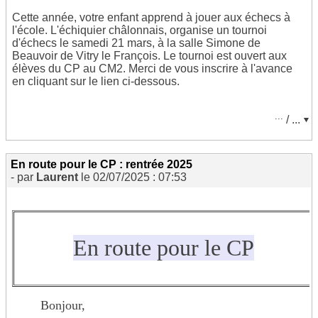
Cette année, votre enfant apprend à jouer aux échecs à
Cette année encore, les élèves de CP vont
élire
leur
l'école. L'échiquier châlonnais, organise un tournoi
mascotte préférée. Noisette et Picbille sont
candidats
.
***********************************************************************
d'échecs le samedi 21 mars, à la salle Simone de
Noisette a promis, si elle est élue, qu'il y aura plus de
Beauvoir de Vitry le François. Le tournoi est ouvert aux
lecture dans la classe. De son côté, Picbille a promis
Je prépare mon cartable avec Papa, Maman...
élèves du CP au CM2. Merci de vous inscrire à l'avance
qu'avec lui, il y aura plus de calcul. La
campagne
en cliquant sur le lien ci-dessous.
électorale
est lancée, le
scrutin
aura lieu lundi 16 juin
2026. Les enfants ont reçu aujourd'hui leur première
carte
La liste des fournitures
​Cordialement,
d'électeur
. Merci de la compléter ( adresse, date de
...
/ ...
naissance )
​le maître
(
voir la page des élections
)
Je m'inscris pour le tournoi.
En route pour le CP : rentrée 2025
- par
Laurent
le 02/07/2025 : 07:53
*************************************************************
Je rejoue avec les contes de l'enfance...
En route pour le CP
Bonjour,