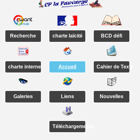
Recherche
charte laïcité
BCD défi
charte internet
Accueil
Cahier de Texte
Galeries
Liens
Nouvelles
Téléchargements