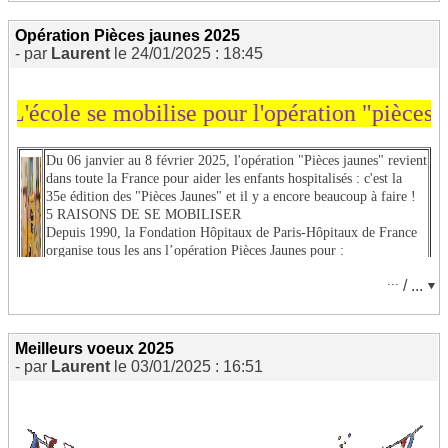
Opération Pièces jaunes 2025
- par
Laurent
le 24/01/2025 : 18:45
cole se mobilise pour l'opération "pièces jaun
*************************************************************
Du 06 janvier au 8 février 2025, l'opération "Pièces jaunes" revient
dans toute la France
pour aider les enfants hospitalisés : c'est la
J'apprends une chanson pour le jour de la rentrée...
35e édition des "Pièces Jaunes" et il y a encore
beaucoup à faire !
5 RAISONS DE SE MOBILISER
Depuis 1990, la Fondation Hôpitaux de Paris-Hôpitaux de France
organise tous les ans
l’opération Pièces Jaunes pour :
-Rapprocher les enfants et leurs parents à l'hôpital
...
/ ...
-Développer les savoirs et les loisirs
-Lutter contre la douleur
-Améliorer le confort et l'accueil à l'hôpital
-Venir en aide aux adolescents en souffrance
Meilleurs voeux 2025
( cliquer sur la tirelire pour découvrir le site des hôpitaux de France)
- par
Laurent
le 03/01/2025 : 16:51
version instrumentale