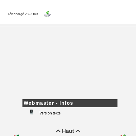
)
Téléchargé 2823 fois
Webmaster - Infos
Version texte
Haut

