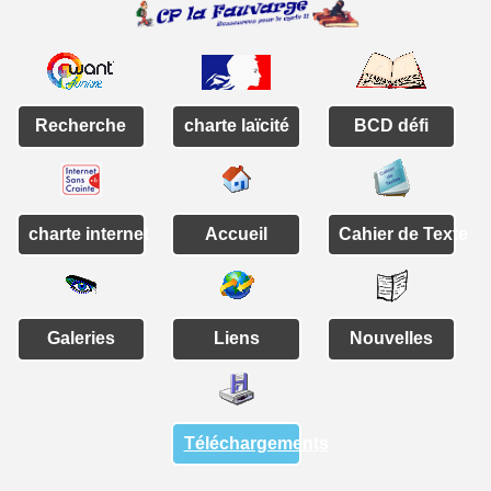
Recherche
charte laïcité
BCD défi
charte internet
Accueil
Cahier de Texte
Galeries
Liens
Nouvelles
Téléchargements