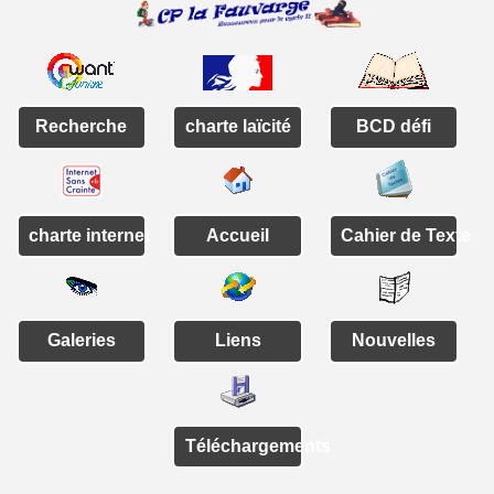
Recherche
charte laïcité
BCD défi
charte internet
Accueil
Cahier de Texte
Galeries
Liens
Nouvelles
Téléchargements