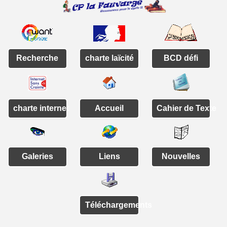
Recherche
charte laïcité
BCD défi
charte internet
Accueil
Cahier de Texte
Galeries
Liens
Nouvelles
Téléchargements